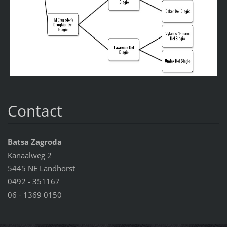
Contact
Batsa Zagroda
Kanaalweg 2
5445 NE Landhorst
0492 - 351167
06 - 1369 0150