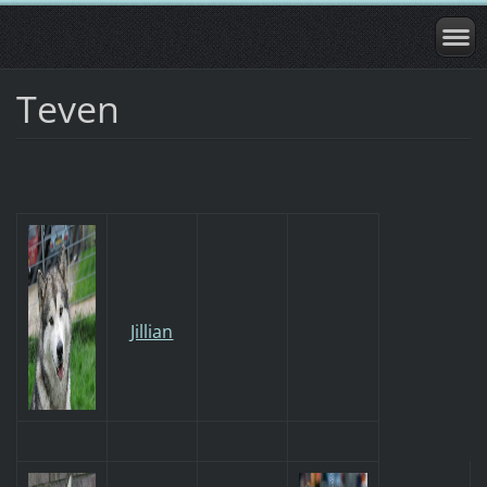
Teven
Jillian