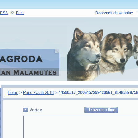
RSS
Print
Doorzoek de website:
Home
>
Pups Zarah 2018
>
44590317_2006457299420961_81485878758
Vorige
Diavoorstelling